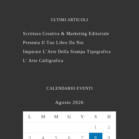
ULTIMI ARTICOLI
Scrittura Creativa & Marketing Editoriale
Presenta Il Tuo Libro Da Noi
Imparare L’Arte Della Stampa Tipografica
L’ Arte Calligrafica
CALENDARIO EVENTI
Agosto 2026
L
M
M
G
V
S
D
1
2
3
4
5
6
7
8
9