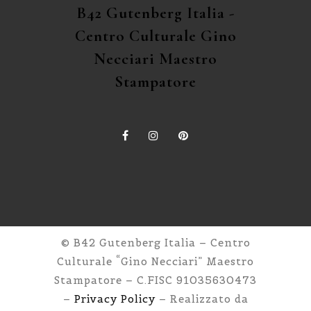
B42 Gutenberg Italia -
Centro Culturale Gino
Necciari Maestro
Stampatore
© B42 Gutenberg Italia – Centro
Culturale “Gino Necciari” Maestro
Stampatore – C.FISC 91035630473
–
Privacy Policy
– Realizzato da