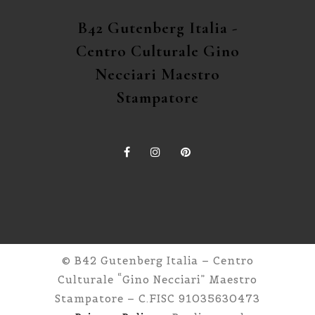
B42 Gutenberg Italia -
Centro Culturale Gino
Necciari Maestro
Stampatore
© B42 Gutenberg Italia – Centro
Culturale “Gino Necciari” Maestro
Stampatore – C.FISC 91035630473