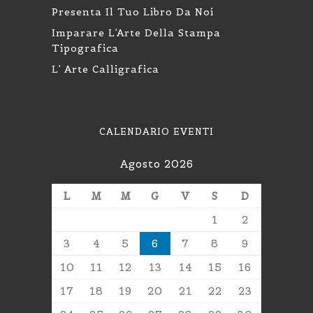
Presenta Il Tuo Libro Da Noi
Imparare L’Arte Della Stampa
Tipografica
L’ Arte Calligrafica
CALENDARIO EVENTI
Agosto 2026
L
M
M
G
V
S
D
1
2
3
4
5
6
7
8
9
10
11
12
13
14
15
16
17
18
19
20
21
22
23