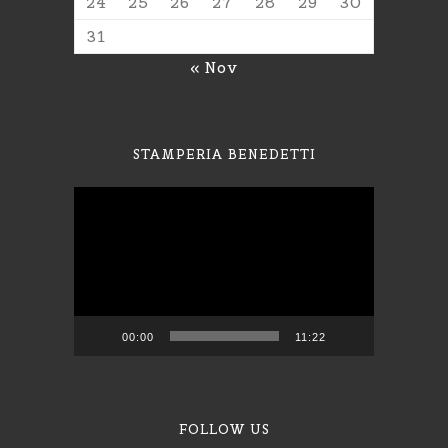
24
25
26
27
28
29
30
31
« Nov
STAMPERIA BENEDETTI
Video
Player
00:00
11:22
FOLLOW US