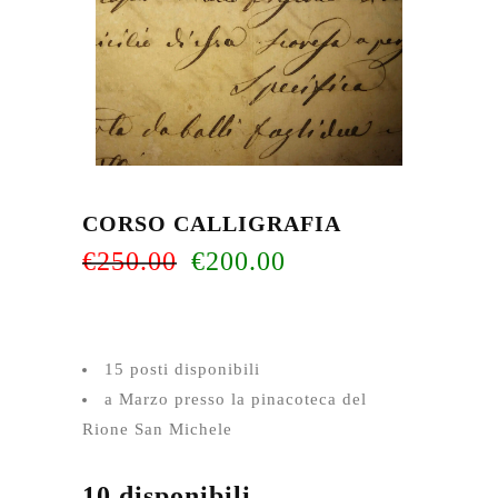
CORSO CALLIGRAFIA
Il
Il
€
250.00
€
200.00
prezzo
prezzo
originale
attuale
era:
è:
€250.00.
€200.00.
15 posti disponibili
a Marzo presso la pinacoteca del
Rione San Michele
10 disponibili